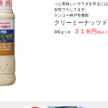
っと美味しいサラダを作るには
女性ウケしてます。
ケンコー神戸壱番館
クリーミーナッツド
３１８円
300ｇ
１本
(税込３