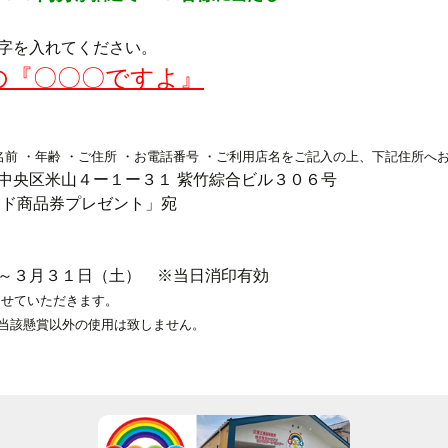
字を入れてください。
の『〇〇〇ですよ』
名前 ・年齢 ・ご住所 ・お電話番号 ・ご利用店名をご記入の上、下記住所へ
中央区米山４ー１ー３１ 紫竹綜合ビル３０６号
ード商品券プレゼント」宛
～３月３１日（土） ※当日消印有効
させていただきます。
当該懸賞以外の使用は致しません。