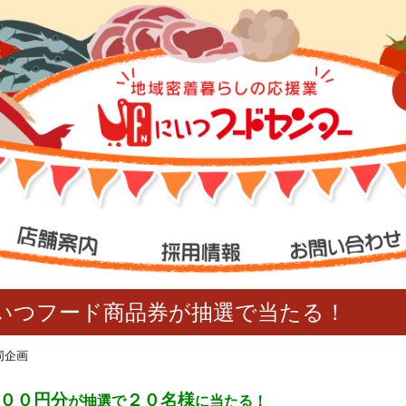
いつフード商品券が抽選で当たる！
同企画
００円分
２０名様
が抽選で
に当たる！